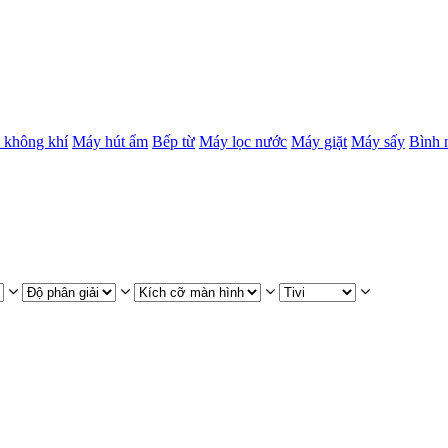
 không khí
Máy hút ẩm
Bếp từ
Máy lọc nước
Máy giặt
Máy sấy
Bình 