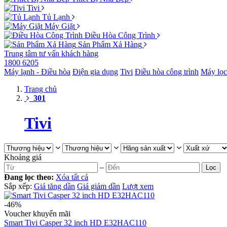
Tivi
Tủ Lạnh
Máy Giặt
Điều Hòa Công Trình
Sản Phẩm Xả Hàng
Trung tâm tư vấn khách hàng
1800 6205
Máy lạnh - Điều hòa
Điện gia dụng
Tivi
Điều hòa công trình
Máy lọc
Trang chủ
301
Tivi
Khoảng giá
–
Lọc
Đang lọc theo:
Xóa tất cả
Sắp xếp:
Giá tăng dần
Giá giảm dần
Lượt xem
-46%
Voucher khuyến mãi
Smart Tivi Casper 32 inch HD E32HAC110