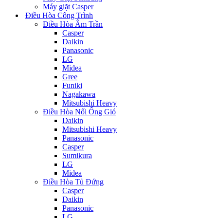
Máy giặt Casper
Điều Hòa Công Trình
Điều Hòa Âm Trần
Casper
Daikin
Panasonic
LG
Midea
Gree
Funiki
Nagakawa
Mitsubishi Heavy
Điều Hòa Nối Ống Gió
Daikin
Mitsubishi Heavy
Panasonic
Casper
Sumikura
LG
Midea
Điều Hòa Tủ Đứng
Casper
Daikin
Panasonic
LG