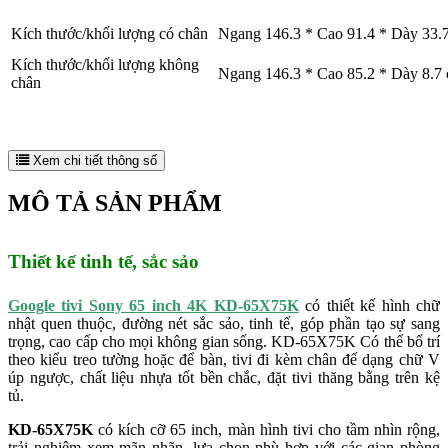
Kích thước/khối lượng có chân
Ngang 146.3 * Cao 91.4 * Dày 33.7
Kích thước/khối lượng không
Ngang 146.3 * Cao 85.2 * Dày 8.7 
chân
Xem chi tiết thông số
MÔ TẢ SẢN PHẨM
Thiết kế tinh tế, sắc sảo
Google tivi Sony 65 inch 4K KD-65X75K
có thiết kế hình chữ
nhật quen thuộc, đường nét sắc sảo, tinh tế, góp phần tạo sự sang
trọng, cao cấp cho mọi không gian sống. KD-65X75K Có thể bố trí
theo kiểu treo tường hoặc để bàn, tivi đi kèm chân đế dạng chữ V
úp ngược, chất liệu nhựa tốt bền chắc, đặt tivi thăng bằng trên kệ
tủ.
KD-65X75K
có kích cỡ 65 inch, màn hình tivi cho tầm nhìn rộng,
trải nghiệm xem mãn nhãn, lựa chọn phù hợp với các gian phòng