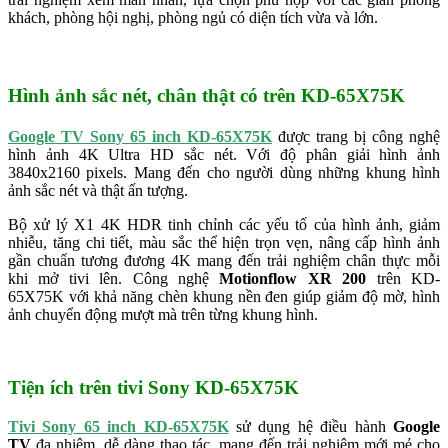
khách, phòng hội nghị, phòng ngủ có diện tích vừa và lớn.
Hình ảnh sắc nét, chân thật có trên KD-65X75K
Google TV Sony 65 inch KD-65X75K
được trang bị công nghệ
hình ảnh 4K Ultra HD sắc nét. Với độ phân giải hình ảnh
3840x2160 pixels. Mang đến cho người dùng những khung hình
ảnh sắc nét và thật ấn tượng.
Bộ xử lý X1 4K HDR tinh chỉnh các yếu tố của hình ảnh, giảm
nhiễu, tăng chi tiết, màu sắc thể hiện trọn vẹn, nâng cấp hình ảnh
gần chuẩn tương đương 4K mang đến trải nghiệm chân thực mỗi
khi mở tivi lên. Công nghệ
Motionflow XR 200
trên KD-
65X75K với khả năng chèn khung nền đen giúp giảm độ mờ, hình
ảnh chuyển động mượt mà trên từng khung hình.
Tiện ích trên tivi Sony KD-65X75K
Tivi Sony 65 inch KD-65X75K
sử dụng hệ điều hành
Google
TV
đa nhiệm, dễ dàng thao tác, mang đến trải nghiệm mới mẻ cho