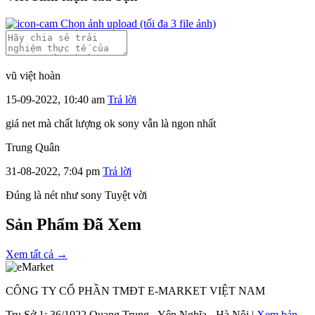
Chọn ảnh upload
(tối đa 3 file ảnh)
vũ việt hoàn
15-09-2022, 10:40 am
Trả lời
giá net mà chất lượng ok sony vẫn là ngon nhất
Trung Quân
31-08-2022, 7:04 pm
Trả lời
Đúng là nét như sony Tuyệt vời
Sản Phẩm Đã Xem
Xem tất cả →
CÔNG TY CỔ PHẦN TMĐT E-MARKET VIỆT NAM
Trụ Sở 1:
36/1022 Quang Trung - Yên Nghĩa - Hà Nội |
Xem bản