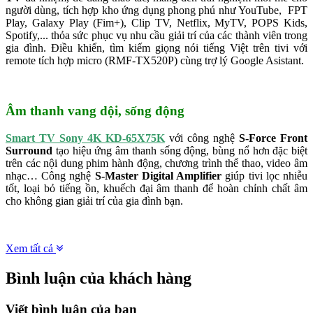
người dùng, tích hợp kho ứng dụng phong phú như YouTube, FPT
Play, Galaxy Play (Fim+), Clip TV, Netflix, MyTV, POPS Kids,
Spotify,... thỏa sức phục vụ nhu cầu giải trí của các thành viên trong
gia đình. Điều khiển, tìm kiếm giọng nói tiếng Việt trên tivi với
remote tích hợp micro (RMF-TX520P) cùng trợ lý Google Asistant.
Âm thanh vang dội, sống động
Smart TV Sony 4K KD-65X75K
với công nghệ
S-Force Front
Surround
tạo hiệu ứng âm thanh sống động, bùng nổ hơn đặc biệt
trên các nội dung phim hành động, chương trình thể thao, video âm
nhạc… Công nghệ
S-Master Digital Amplifier
giúp tivi lọc nhiễu
tốt, loại bỏ tiếng ồn, khuếch đại âm thanh để hoàn chỉnh chất âm
cho không gian giải trí của gia đình bạn.
Xem tất cả
Bình luận của khách hàng
Viết bình luận của bạn