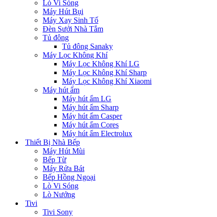
Lò Vi Sóng
Máy Hút Bụi
Máy Xay Sinh Tố
Đèn Sưởi Nhà Tắm
Tủ đông
Tủ đông Sanaky
Máy Lọc Không Khí
Máy Lọc Không Khí LG
Máy Lọc Không Khí Sharp
Máy Lọc Không Khí Xiaomi
Máy hút ẩm
Máy hút ẩm LG
Máy hút ẩm Sharp
Máy hút ẩm Casper
Máy hút ẩm Cores
Máy hút ẩm Electrolux
Thiết Bị Nhà Bếp
Máy Hút Mùi
Bếp Từ
Máy Rửa Bát
Bếp Hồng Ngoại
Lò Vi Sóng
Lò Nướng
Tivi
Tivi Sony