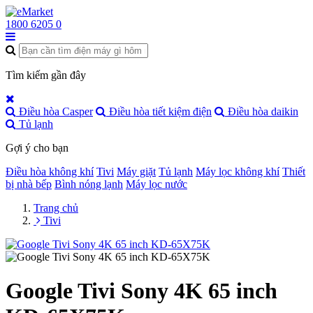
1800 6205
0
Tìm kiếm gần đây
Điều hòa Casper
Điều hòa tiết kiệm điện
Điều hòa daikin
Tủ lạnh
Gợi ý cho bạn
Điều hòa không khí
Tivi
Máy giặt
Tủ lạnh
Máy lọc không khí
Thiết
bị nhà bếp
Bình nóng lạnh
Máy lọc nước
Trang chủ
Tivi
Google Tivi Sony 4K 65 inch