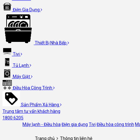
Điện Gia Dụng
Thiết Bị Nhà Bếp
Tivi
Tủ Lạnh
Máy Giặt
Điều Hòa Công Trình
Sản Phẩm Xả Hàng
Trung tâm tư vấn khách hàng
1800 6205
Máy lạnh - Điều hòa
Điện gia dụng
Tivi
Điều hòa công trình
Má
Trang chủ
Thông tin liên hệ