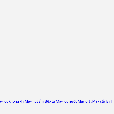
y lọc không khí
Máy hút ẩm
Bếp từ
Máy lọc nước
Máy giặt
Máy sấy
Bình