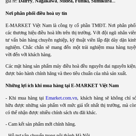
giá rẻ:
Dairry
,
Nagakawa
,
Midea,
Funiki
, Sumikura
...
Nơi phân phối điều hoà uy tín
E-MARKET Việt Nam là công ty cổ phần TMĐT. Nơi phân phố
các thương hiệu điều hoà lớn trên thị trường. Với đội ngũ nhân viê
tư vấn bán hàng chuyên nghiệp, kỹ thuật viên lắp đặt dày dặn kin
nghiệm. Chắc chắn sẽ mang đến một trải nghiệm mua hàng tuyệ
vời đến với khách hàng.
Các mặt hàng sản phẩm máy điều hoà đều nguyên đai nguyên kiện
được bảo hành chính hãng và theo tiêu chuẩn của nhà sản xuất.
Những lợi ích khi mua hàng tại E-MARKET Việt Nam
- Khi mua hàng tại
Emarket.com.vn
, khách hàng sẽ không chỉ s
hữu được những sản phẩm với mức giá tốt nhất thị trường, mà cò
có thể nhận được nhiều chính sách ưu đãi khác.
- Cam kết sản phẩm mới chính hãng.
- Hỗ trợ vận chuyển trong nội thành Hà Nội.