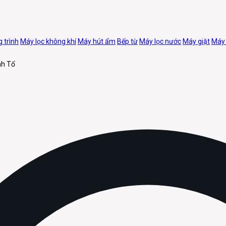
 trình
Máy lọc không khí
Máy hút ẩm
Bếp từ
Máy lọc nước
Máy giặt
Máy
nh Tố