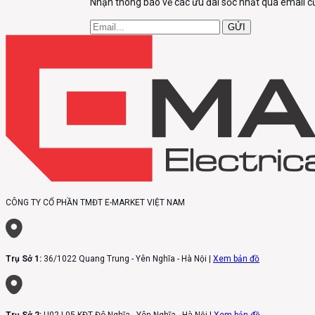
Nhận thông báo về các ưu đãi sốc nhất qua email c
GỬI
CÔNG TY CỔ PHẦN TMĐT E-MARKET VIỆT NAM
Trụ Sở 1:
36/1022 Quang Trung - Yên Nghĩa - Hà Nội |
Xem bản đồ