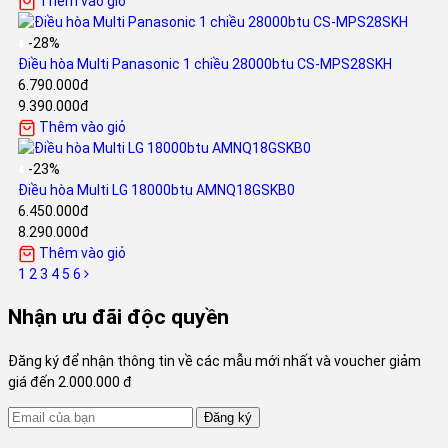
Thêm vào giỏ
-28%
Điều hòa Multi Panasonic 1 chiều 28000btu CS-MPS28SKH
6.790.000đ
9.390.000đ
Thêm vào giỏ
-23%
Điều hòa Multi LG 18000btu AMNQ18GSKB0
6.450.000đ
8.290.000đ
Thêm vào giỏ
1
2
3
4
5
6
Nhận ưu đãi độc quyền
Đăng ký để nhận thông tin về các mẫu mới nhất và voucher giảm
giá đến 2.000.000 đ
Đăng ký