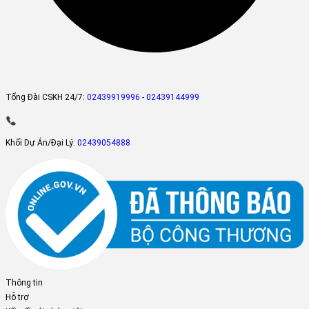
Tổng Đài CSKH 24/7:
02439919996
-
02439144999
Khối Dự Án/Đại Lý:
02439054888
Thông tin
Hỗ trợ