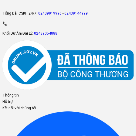
Tổng Đài CSKH 24/7:
02439919996
-
02439144999
Khối Dự Án/Đại Lý:
02439054888
Thông tin
Hỗ trợ
Kết nối với chúng tôi