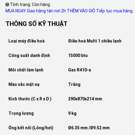
Tình trạng: Còn hàng
MUA NGAY
Giao hàng tận nơi 2h
THÊM VÀO GIỎ
Tiếp tục mua hàng
THÔNG SỐ KỸ THUẬT
Loại máy điều hoà
Điều hoà Multi 1 chiều lạnh
Công suất danh định
15000 btu
Môi chất làm lạnh
Gas R410-a
Màu sắc mặt nạ
Trắng
Kích thước (C x R x D )
290x870x214 mm
Trọng lượng
9 kg
Ống kết nối (Lỏng/hơi)
Ø6.35 mm /Ø9.52 mm