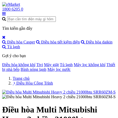
1800 6205
0
Tìm kiếm gần đây
Điều hòa Casper
Điều hòa tiết kiệm điện
Điều hòa daikin
Tủ lạnh
Gợi ý cho bạn
Điều hòa không khí
Tivi
Máy giặt
Tủ lạnh
Máy lọc không khí
Thiết
bị nhà bếp
Bình nóng lạnh
Máy lọc nước
Trang chủ
Điều Hòa Công Trình
Điều hòa Multi Mitsubishi