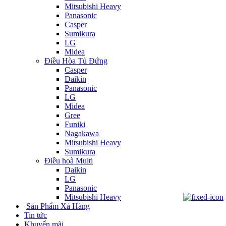
Mitsubishi Heavy
Panasonic
Casper
Sumikura
LG
Midea
Điều Hòa Tủ Đứng
Casper
Daikin
Panasonic
LG
Midea
Gree
Funiki
Nagakawa
Mitsubishi Heavy
Sumikura
Điều hoà Multi
Daikin
LG
Panasonic
Mitsubishi Heavy
Sản Phẩm Xả Hàng
Tin tức
Khuyến mãi