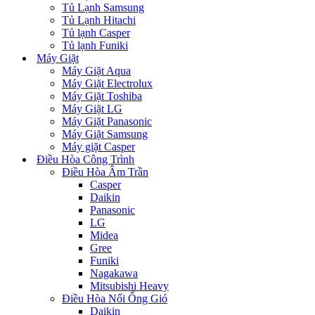
Tủ Lạnh Samsung
Tủ Lạnh Hitachi
Tủ lạnh Casper
Tủ lạnh Funiki
Máy Giặt
Máy Giặt Aqua
Máy Giặt Electrolux
Máy Giặt Toshiba
Máy Giặt LG
Máy Giặt Panasonic
Máy Giặt Samsung
Máy giặt Casper
Điều Hòa Công Trình
Điều Hòa Âm Trần
Casper
Daikin
Panasonic
LG
Midea
Gree
Funiki
Nagakawa
Mitsubishi Heavy
Điều Hòa Nối Ống Gió
Daikin