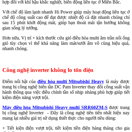
hợp đối với khí hậu khắc nghiệt, biến động liên tục ở Miền Bắc.
Với chế độ làm lạnh nhanh Hi Power giúp máy hoạt động liên tục ở
chế độ công suất cao để đạt được nhiệt độ cà đặt nhanh chóng chỉ
sau 15 phút khởi động mát, giúp bạn thoải mái tận hưởng không
gian sống lý tưởng.
Hơn nữa, Vị trí + kích thước cửa gió điều hòa multi âm trần nối ống
gió tùy chọn vì thế khả năng làm mát/sưởi ấm vô cùng hiệu quả,
nhanh chóng.
Công nghệ inverter không lo tốn điện
Điểm nổi bật của
điều hòa multi Mitsubishi Heavy
là máy được
trang bị công nghệ biến tần DC Pam Inverter thay đổi công suất vận
hành thông qua việc điều chỉnh tần số nhịp nhàng phù hợp giúp tiết
kiệm điện năng vượt trội.
Máy điều hòa Mitsubishi Heavy multi SRR60ZM-S
được trang
bị công nghệ Inverter - Đây là công nghệ tiên tiến nhất hiện nay
mang lại nhiều giá trị sử dụng thiết thực cho người tiêu dùng:
+ Tiết kiện điện vượt trội, tiết kiệm tiền điện hàng tháng cho gia