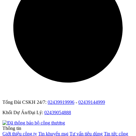
Tổng Đài CSKH 24/7:
02439919996
-
02439144999
Khối Dự Án/Đại Lý:
02439054888
Thông tin
Giới thiệu công ty
Tin khuyến mại
Tư vấn tiêu dùng
Tin tức công