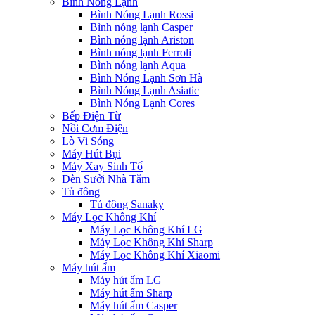
Bình Nóng Lạnh
Bình Nóng Lạnh Rossi
Bình nóng lạnh Casper
Bình nóng lạnh Ariston
Bình nóng lạnh Ferroli
Bình nóng lạnh Aqua
Bình Nóng Lạnh Sơn Hà
Bình Nóng Lạnh Asiatic
Bình Nóng Lạnh Cores
Bếp Điện Từ
Nồi Cơm Điện
Lò Vi Sóng
Máy Hút Bụi
Máy Xay Sinh Tố
Đèn Sưởi Nhà Tắm
Tủ đông
Tủ đông Sanaky
Máy Lọc Không Khí
Máy Lọc Không Khí LG
Máy Lọc Không Khí Sharp
Máy Lọc Không Khí Xiaomi
Máy hút ẩm
Máy hút ẩm LG
Máy hút ẩm Sharp
Máy hút ẩm Casper