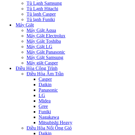
Tủ Lạnh Samsung
Tủ Lạnh Hitachi
Tủ lạnh Casper
Tủ lạnh Funiki
Máy Giặt
Máy Giặt Aqua
Máy Giặt Electrolux
Máy Giặt Toshiba
Máy Giặt LG
Máy Giặt Panasonic
Máy Giặt Samsung
Máy giặt Casper
Điều Hòa Công Trình
Điều Hòa Âm Trần
Casper
Daikin
Panasonic
LG
Midea
Gree
Funiki
Nagakawa
Mitsubishi Heavy
Điều Hòa Nối Ống Gió
Daikin