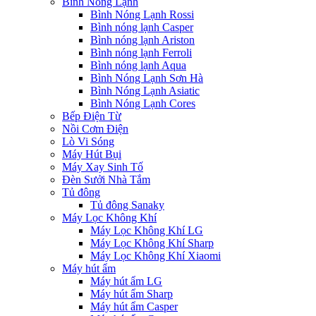
Bình Nóng Lạnh
Bình Nóng Lạnh Rossi
Bình nóng lạnh Casper
Bình nóng lạnh Ariston
Bình nóng lạnh Ferroli
Bình nóng lạnh Aqua
Bình Nóng Lạnh Sơn Hà
Bình Nóng Lạnh Asiatic
Bình Nóng Lạnh Cores
Bếp Điện Từ
Nồi Cơm Điện
Lò Vi Sóng
Máy Hút Bụi
Máy Xay Sinh Tố
Đèn Sưởi Nhà Tắm
Tủ đông
Tủ đông Sanaky
Máy Lọc Không Khí
Máy Lọc Không Khí LG
Máy Lọc Không Khí Sharp
Máy Lọc Không Khí Xiaomi
Máy hút ẩm
Máy hút ẩm LG
Máy hút ẩm Sharp
Máy hút ẩm Casper