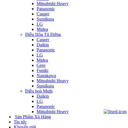
Mitsubishi Heavy
Panasonic
Casper
Sumikura
LG
Midea
Điều Hòa Tủ Đứng
Casper
Daikin
Panasonic
LG
Midea
Gree
Funiki
Nagakawa
Mitsubishi Heavy
Sumikura
Điều hoà Multi
Daikin
LG
Panasonic
Mitsubishi Heavy
Sản Phẩm Xả Hàng
Tin tức
Khuyến mãi