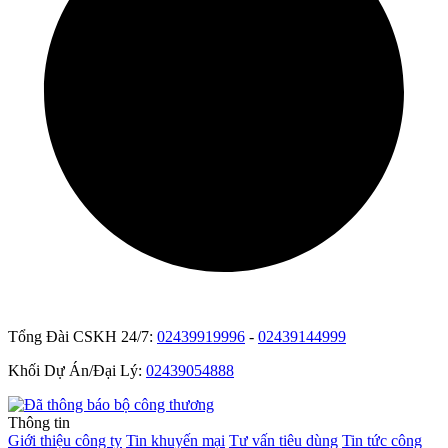
Tổng Đài CSKH 24/7:
02439919996
-
02439144999
Khối Dự Án/Đại Lý:
02439054888
Thông tin
Giới thiệu công ty
Tin khuyến mại
Tư vấn tiêu dùng
Tin tức công