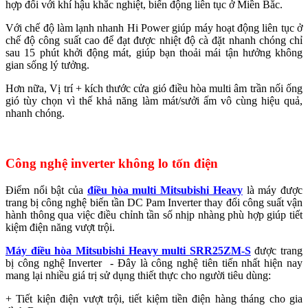
hợp đối với khí hậu khắc nghiệt, biến động liên tục ở Miền Bắc.
Với chế độ làm lạnh nhanh Hi Power giúp máy hoạt động liên tục ở
chế độ công suất cao để đạt được nhiệt độ cà đặt nhanh chóng chỉ
sau 15 phút khởi động mát, giúp bạn thoải mái tận hưởng không
gian sống lý tưởng.
Hơn nữa, Vị trí + kích thước cửa gió điều hòa multi âm trần nối ống
gió tùy chọn vì thế khả năng làm mát/sưởi ấm vô cùng hiệu quả,
nhanh chóng.
Công nghệ inverter không lo tốn điện
Điểm nổi bật của
điều hòa multi Mitsubishi Heavy
là máy được
trang bị công nghệ biến tần DC Pam Inverter thay đổi công suất vận
hành thông qua việc điều chỉnh tần số nhịp nhàng phù hợp giúp tiết
kiệm điện năng vượt trội.
Máy điều hòa Mitsubishi Heavy multi SRR25ZM-S
được trang
bị công nghệ Inverter - Đây là công nghệ tiên tiến nhất hiện nay
mang lại nhiều giá trị sử dụng thiết thực cho người tiêu dùng:
+ Tiết kiện điện vượt trội, tiết kiệm tiền điện hàng tháng cho gia