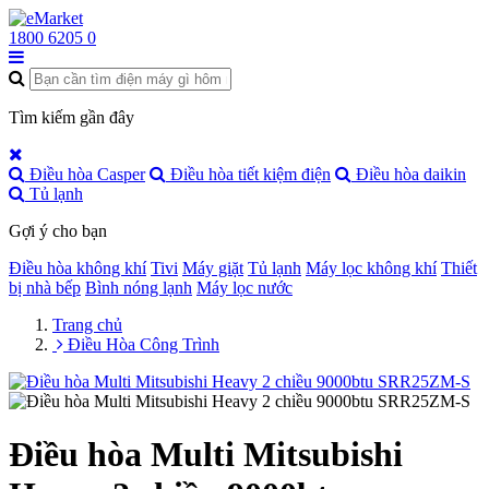
1800 6205
0
Tìm kiếm gần đây
Điều hòa Casper
Điều hòa tiết kiệm điện
Điều hòa daikin
Tủ lạnh
Gợi ý cho bạn
Điều hòa không khí
Tivi
Máy giặt
Tủ lạnh
Máy lọc không khí
Thiết
bị nhà bếp
Bình nóng lạnh
Máy lọc nước
Trang chủ
Điều Hòa Công Trình
Điều hòa Multi Mitsubishi