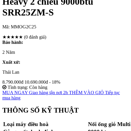
Heavy 2 chiều 9000btu
SRR25ZM-S
Mã:
MMOG2C25
★★★★★
(0 đánh giá)
Bảo hành:
2 Năm
Xuất xứ:
Thái Lan
8.790.000đ
10.690.000đ
- 18%
Tình trạng: Còn hàng
MUA NGAY
Giao hàng tận nơi 2h
THÊM VÀO GIỎ
Tiếp tục
mua hàng
THÔNG SỐ KỸ THUẬT
Loại máy điều hoà
Nối ống gió Multi