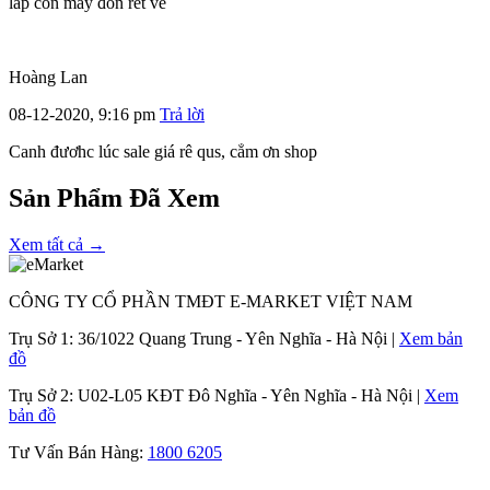
lắp con máy đón rét về
Hoàng Lan
08-12-2020, 9:16 pm
Trả lời
Canh đươhc lúc sale giá rê qus, cẳm ơn shop
Sản Phẩm Đã Xem
Xem tất cả →
CÔNG TY CỔ PHẦN TMĐT E-MARKET VIỆT NAM
Trụ Sở 1:
36/1022 Quang Trung - Yên Nghĩa - Hà Nội |
Xem bản
đồ
Trụ Sở 2:
U02-L05 KĐT Đô Nghĩa - Yên Nghĩa - Hà Nội |
Xem
bản đồ
Tư Vấn Bán Hàng:
1800 6205