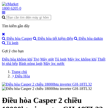
1800 6205
0
Tìm kiếm gần đây
Điều hòa Casper
Điều hòa tiết kiệm điện
Điều hòa daikin
Tủ lạnh
Gợi ý cho bạn
Điều hòa không khí
Tivi
Máy giặt
Tủ lạnh
Máy lọc không khí
Thiết
bị nhà bếp
Bình nóng lạnh
Máy lọc nước
Trang chủ
Điều Hòa
Điều hòa Casper 2 chiều