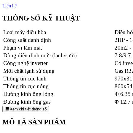
Liên hệ
THÔNG SỐ KỸ THUẬT
Loại máy điều hòa
Điều hò
Công suất danh định
2HP - 
Phạm vi làm mát
20m2 -
Dòng điện định mức (lạnh/sưởi)
7.8/9.7
Công nghệ inverter
Có inve
Môi chất lạnh sử dụng
Gas R3
Thông tin cục lạnh
970x31
Thông tin cục nóng
860x54
Đường kính ống lỏng
Φ 6.35
Đường kính ống gas
Φ 12.7
Xem chi tiết thông số
MÔ TẢ SẢN PHẨM