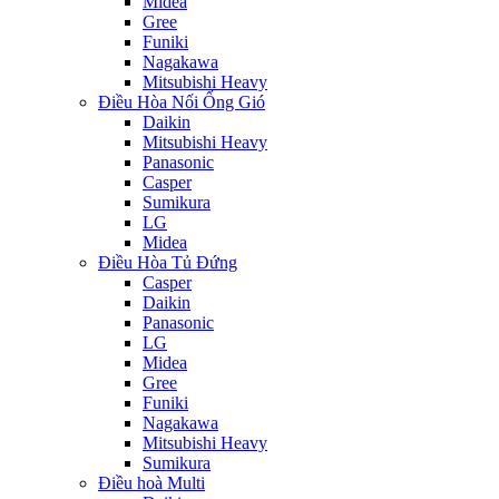
Midea
Gree
Funiki
Nagakawa
Mitsubishi Heavy
Điều Hòa Nối Ống Gió
Daikin
Mitsubishi Heavy
Panasonic
Casper
Sumikura
LG
Midea
Điều Hòa Tủ Đứng
Casper
Daikin
Panasonic
LG
Midea
Gree
Funiki
Nagakawa
Mitsubishi Heavy
Sumikura
Điều hoà Multi