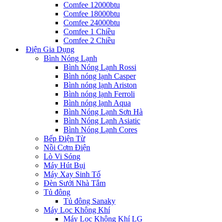
Comfee 12000btu
Comfee 18000btu
Comfee 24000btu
Comfee 1 Chiều
Comfee 2 Chiều
Điện Gia Dụng
Bình Nóng Lạnh
Bình Nóng Lạnh Rossi
Bình nóng lạnh Casper
Bình nóng lạnh Ariston
Bình nóng lạnh Ferroli
Bình nóng lạnh Aqua
Bình Nóng Lạnh Sơn Hà
Bình Nóng Lạnh Asiatic
Bình Nóng Lạnh Cores
Bếp Điện Từ
Nồi Cơm Điện
Lò Vi Sóng
Máy Hút Bụi
Máy Xay Sinh Tố
Đèn Sưởi Nhà Tắm
Tủ đông
Tủ đông Sanaky
Máy Lọc Không Khí
Máy Lọc Không Khí LG