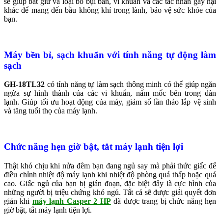
sẽ giúp bắt giữ và loại bỏ bụi bẩn, vi khuẩn và các tác nhân gây hại
khác để mang đến bầu không khí trong lành, bảo vệ sức khỏe của
bạn.
Máy bền bỉ, sạch khuẩn với tính năng tự động làm
sạch
GH-18TL32
có tính năng tự làm sạch thông minh có thể giúp ngăn
ngừa sự hình thành của các vi khuẩn, nấm mốc bên trong dàn
lạnh. Giúp tối ưu hoạt động của máy, giảm số lần tháo lắp vệ sinh
và tăng tuổi thọ của máy lạnh.
Chức năng hẹn giờ bật
, tắt máy lạnh tiện lợi
Thật khó chịu khi nửa đêm bạn đang ngủ say mà phải thức giấc để
điều chỉnh nhiệt độ máy lạnh khi nhiệt độ phòng quá thấp hoặc quá
cao. Giấc ngủ của bạn bị gián đoạn, đặc biệt đây là cực hình của
những người bị triệu chứng khó ngủ. Tất cả sẽ được giải quyết đơn
giản khi
máy lạnh Casper 2 HP
đã được trang bị chức năng hẹn
giờ bật, tắt máy lạnh tiện lợi.