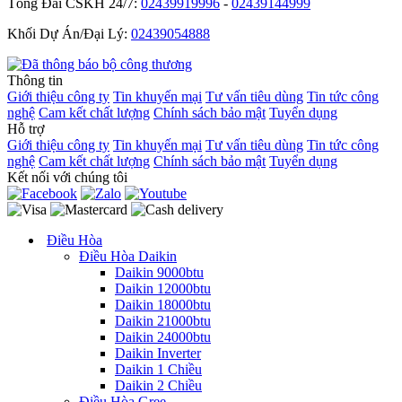
Tổng Đài CSKH 24/7:
02439919996
-
02439144999
Khối Dự Án/Đại Lý:
02439054888
Thông tin
Giới thiệu công ty
Tin khuyến mại
Tư vấn tiêu dùng
Tin tức công
nghệ
Cam kết chất lượng
Chính sách bảo mật
Tuyển dụng
Hỗ trợ
Giới thiệu công ty
Tin khuyến mại
Tư vấn tiêu dùng
Tin tức công
nghệ
Cam kết chất lượng
Chính sách bảo mật
Tuyển dụng
Kết nối với chúng tôi
Điều Hòa
Điều Hòa Daikin
Daikin 9000btu
Daikin 12000btu
Daikin 18000btu
Daikin 21000btu
Daikin 24000btu
Daikin Inverter
Daikin 1 Chiều
Daikin 2 Chiều
Điều Hòa Gree