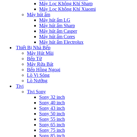
Máy Lọc Không Khí Sharp
Máy Lọc Không Khí Xiaomi
Máy hút ẩm
Máy hút ẩm LG
Máy hút ẩm Sharp
Máy hút ẩm Casper
Máy hút ẩm Cores
Máy hút ẩm Electrolux
Thiết Bị Nhà Bếp
Máy Hút Mùi
Bếp Từ
Máy Rửa Bát
Bếp Hồng Ngoại
Lò Vi Sóng
Lò Nướng
Tivi
Tivi Sony
Sony 32 inch
Sony 40 inch
Sony 43 inch
Sony 50 inch
Sony 55 inch
Sony 65 inch
Sony 75 inch
Sony 85 inch