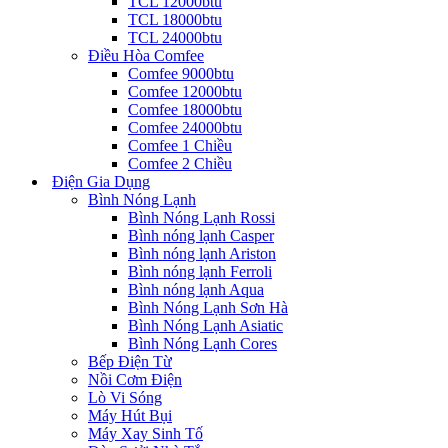
TCL 12000btu
TCL 18000btu
TCL 24000btu
Điều Hòa Comfee
Comfee 9000btu
Comfee 12000btu
Comfee 18000btu
Comfee 24000btu
Comfee 1 Chiều
Comfee 2 Chiều
Điện Gia Dụng
Bình Nóng Lạnh
Bình Nóng Lạnh Rossi
Bình nóng lạnh Casper
Bình nóng lạnh Ariston
Bình nóng lạnh Ferroli
Bình nóng lạnh Aqua
Bình Nóng Lạnh Sơn Hà
Bình Nóng Lạnh Asiatic
Bình Nóng Lạnh Cores
Bếp Điện Từ
Nồi Cơm Điện
Lò Vi Sóng
Máy Hút Bụi
Máy Xay Sinh Tố