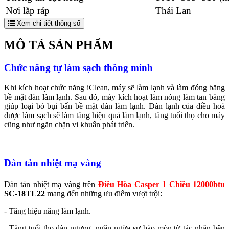
Nơi lắp ráp
Thái Lan
Xem chi tiết thông số
MÔ TẢ SẢN PHẨM
Chức năng tự làm sạch thông minh
Khi kích hoạt chức năng iClean, máy sẽ làm lạnh và làm đóng băng
bề mặt dàn làm lạnh. Sau đó, máy kích hoạt làm nóng làm tan băng
giúp loại bỏ bụi bẩn bề mặt dàn làm lạnh. Dàn lạnh của điều hoà
được làm sạch sẽ làm tăng hiệu quả làm lạnh, tăng tuổi thọ cho máy
cũng như ngăn chặn vi khuẩn phát triển.
Dàn tản nhiệt mạ vàng
Dàn tản nhiệt mạ vàng trên
Điều Hòa Casper 1 Chiều 12000btu
SC-18TL22
mang đến những ưu điểm vượt trội:
- Tăng hiệu năng làm lạnh.
- Tăng tuổi thọ dàn ngưng, ngăn ngừa sự bào mòn từ tác nhân bên