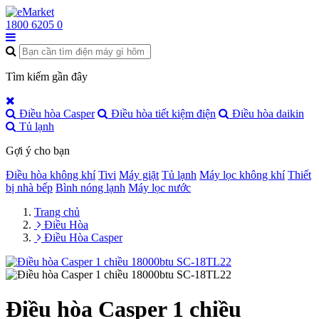
1800 6205
0
Tìm kiếm gần đây
Điều hòa Casper
Điều hòa tiết kiệm điện
Điều hòa daikin
Tủ lạnh
Gợi ý cho bạn
Điều hòa không khí
Tivi
Máy giặt
Tủ lạnh
Máy lọc không khí
Thiết
bị nhà bếp
Bình nóng lạnh
Máy lọc nước
Trang chủ
Điều Hòa
Điều Hòa Casper
Điều hòa Casper 1 chiều