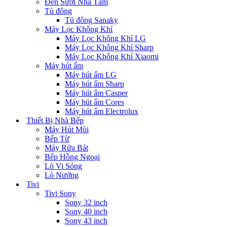
Đèn Sưởi Nhà Tắm
Tủ đông
Tủ đông Sanaky
Máy Lọc Không Khí
Máy Lọc Không Khí LG
Máy Lọc Không Khí Sharp
Máy Lọc Không Khí Xiaomi
Máy hút ẩm
Máy hút ẩm LG
Máy hút ẩm Sharp
Máy hút ẩm Casper
Máy hút ẩm Cores
Máy hút ẩm Electrolux
Thiết Bị Nhà Bếp
Máy Hút Mùi
Bếp Từ
Máy Rửa Bát
Bếp Hồng Ngoại
Lò Vi Sóng
Lò Nướng
Tivi
Tivi Sony
Sony 32 inch
Sony 40 inch
Sony 43 inch