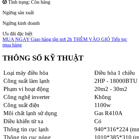
Tình trạng: Còn hàng
Ngừng sản xuất
Ngừng kinh doanh
Ưu đãi đặc biệt
MUA NGAY
Giao hàng tận nơi 2h
THÊM VÀO GIỎ
Tiếp tục
mua hàng
THÔNG SỐ KỸ THUẬT
Loại máy điều hòa
Điều hòa 1 chiều
Công suất làm lạnh
2HP - 18000BTU
Phạm vi hoạt động
20m2 - 30m2
Công nghệ inverter
Không
Công suất điện
1100w
Môi chất lạnh sử dụng
Gas R410A
Điều khiển từ xa
Có
Thông tin cục lạnh
940*316*224 (mm
Thông tin cục nóng
1010*385*310 (m