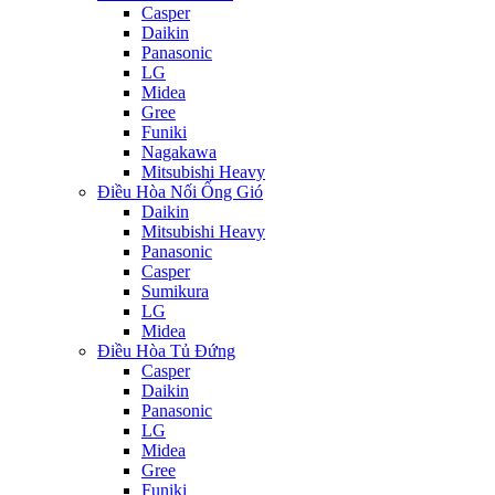
Casper
Daikin
Panasonic
LG
Midea
Gree
Funiki
Nagakawa
Mitsubishi Heavy
Điều Hòa Nối Ống Gió
Daikin
Mitsubishi Heavy
Panasonic
Casper
Sumikura
LG
Midea
Điều Hòa Tủ Đứng
Casper
Daikin
Panasonic
LG
Midea
Gree
Funiki