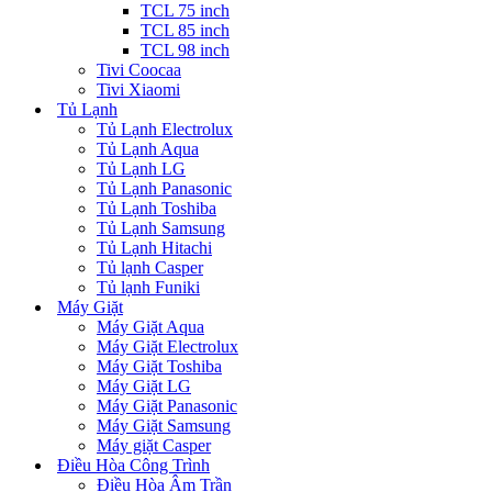
TCL 75 inch
TCL 85 inch
TCL 98 inch
Tivi Coocaa
Tivi Xiaomi
Tủ Lạnh
Tủ Lạnh Electrolux
Tủ Lạnh Aqua
Tủ Lạnh LG
Tủ Lạnh Panasonic
Tủ Lạnh Toshiba
Tủ Lạnh Samsung
Tủ Lạnh Hitachi
Tủ lạnh Casper
Tủ lạnh Funiki
Máy Giặt
Máy Giặt Aqua
Máy Giặt Electrolux
Máy Giặt Toshiba
Máy Giặt LG
Máy Giặt Panasonic
Máy Giặt Samsung
Máy giặt Casper
Điều Hòa Công Trình
Điều Hòa Âm Trần