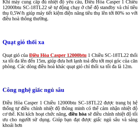
Khi máy cung cấp đủ nhiệt độ yêu cầu, Điều Hòa Casper 1 Chiều
12000btu SC-18TL22 sẽ tự động chạy ở chế độ standby và chỉ tiêu
thụ 0,5W/h giúp máy tiết kiệm điện năng tiêu thụ lên tới 80% so với
điều hoà thông thường.
Quạt gió thổi xa
Quạt gió của
Điều Hòa Casper 12000btu
1 Chiều SC-18TL22 thổi
xa tối đa lên đến 15m, giúp đưa hơi lạnh toả đều tới mọi góc của căn
phòng. Các dòng điều hoà khác quạt gió chỉ thổi xa tối đa là 12m.
Công nghệ giấc ngủ sâu
Điều Hòa Casper 1 Chiều 12000btu SC-18TL22 được trang bị hệ
thống tự điều chỉnh nhiệt độ thông minh có thể cảm nhận nhiệt độ
cơ thể. Khi kích hoạt chức năng,
điều hòa
sẽ điều chỉnh nhiệt độ tối
ưu cho người sử dụng. Giúp bạn đạt được giấc ngủ sâu và sảng
khoái hơn