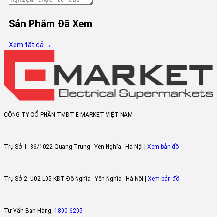
Sản Phẩm Đã Xem
Xem tất cả →
Bộ lọc Anti-Formaldehyde
Với bộ lọc Anti-Formaldehyde,
điều hòa Casper treo tường gi
rẻ
18000btu
EC-18TL22
có thể loại bỏ 93,8% formaldehyde gây hạ
cho sức khỏe.
CÔNG TY CỔ PHẦN TMĐT E-MARKET VIỆT NAM
Trụ Sở 1:
36/1022 Quang Trung - Yên Nghĩa - Hà Nội |
Xem bản đồ
Trụ Sở 2:
U02-L05 KĐT Đô Nghĩa - Yên Nghĩa - Hà Nội |
Xem bản đồ
Tư Vấn Bán Hàng:
1800 6205