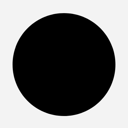
Thiết kế siêu tĩnh lặng
Điều hòa Casper treo tường
18000btu
EC-18TL22
được trăng b
động cơ quạt tiên tiến có hiệu năng cao và ít tạo tiếng ồn nhất c
thể (20 dB)