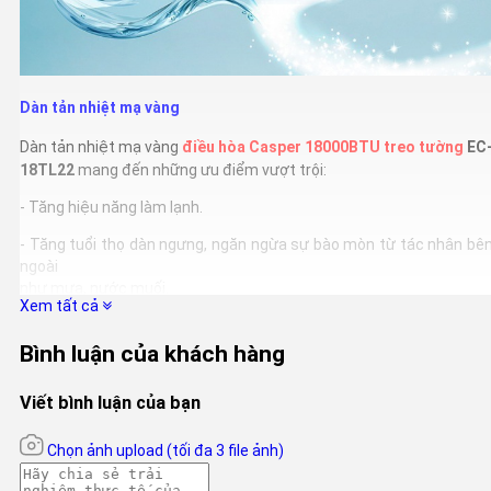
Dàn tản nhiệt mạ vàng
Dàn tản nhiệt mạ vàng
điều hòa Casper 18000BTU treo tường
EC
18TL22
mang đến những ưu điểm vượt trội:
- Tăng hiệu năng làm lạnh.
- Tăng tuổi thọ dàn ngưng, ngăn ngừa sự bào mòn từ tác nhân bê
ngoài
như mưa, nước muối.
Xem tất cả
- Ngăn chặn sự sinh sôi các vi khuẩn có hại.
Bình luận của khách hàng
Viết bình luận của bạn
Chọn ảnh upload
(tối đa 3 file ảnh)