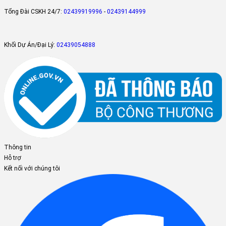
Tổng Đài CSKH 24/7:
02439919996
-
02439144999
Chế độ chờ 0,5W
Khối Dự Án/Đại Lý:
02439054888
Khi máy cung cấp đủ nhiệt độ yêu cầu, máy sẽ tự động chạy ở ch
độ standby và chỉ tiêu thụ 0,5W/h giúp máy tiết kiệm điện năng tiê
thụ lên tới 80%.
Thông tin
Hỗ trợ
Kết nối với chúng tôi