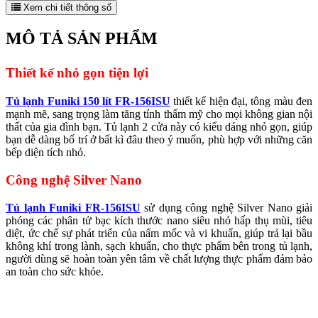
Xem chi tiết thông số
MÔ TẢ SẢN PHẨM
Thiết kế nhỏ gọn tiện lợi
Tủ lạnh Funiki 150 lít FR-156ISU
thiết kế hiện đại, tông màu đen
mạnh mẽ, sang trọng làm tăng tính thẩm mỹ cho mọi không gian nội
thất của gia đình bạn. Tủ lạnh 2 cửa này có kiểu dáng nhỏ gọn, giúp
bạn dễ dàng bố trí ở bất kì đâu theo ý muốn, phù hợp với những căn
bếp diện tích nhỏ.
Công nghệ Silver Nano
Tủ lạnh Funiki FR-156ISU
sử dụng công nghệ Silver Nano giải
phóng các phân tử bạc kích thước nano siêu nhỏ hấp thụ mùi, tiêu
diệt, ức chế sự phát triển của nấm mốc và vi khuẩn, giúp trả lại bầu
không khí trong lành, sạch khuẩn, cho thực phẩm bên trong tủ lạnh,
người dùng sẽ hoàn toàn yên tâm về chất lượng thực phẩm đảm bảo
an toàn cho sức khỏe.