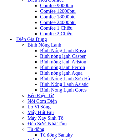
Comfee 9000btu
Comfee 12000btu
Comfee 18000btu
Comfee 24000btu
Comfee 1 Chiều
Comfee 2 Chiều
Điện Gia Dụng
Bình Nóng Lạnh
Bình Nóng Lạnh Rossi
Bình nóng lạnh Casper
Bình nóng lạnh Ariston
Bình nóng lạnh Ferroli
Bình nóng lạnh Aqua
Bình Nóng Lạnh Sơn Hà
Bình Nóng Lạnh Asiatic
Bình Nóng Lạnh Cores
Bếp Điện Từ
Nồi Cơm Điện
Lò Vi Sóng
Máy Hút Bụi
Máy Xay Sinh Tố
Đèn Sưởi Nhà Tắm
Tủ đông
Tủ đông Sanaky