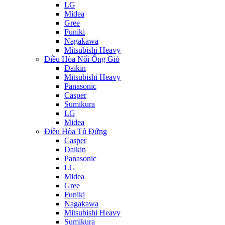
LG
Midea
Gree
Funiki
Nagakawa
Mitsubishi Heavy
Điều Hòa Nối Ống Gió
Daikin
Mitsubishi Heavy
Panasonic
Casper
Sumikura
LG
Midea
Điều Hòa Tủ Đứng
Casper
Daikin
Panasonic
LG
Midea
Gree
Funiki
Nagakawa
Mitsubishi Heavy
Sumikura