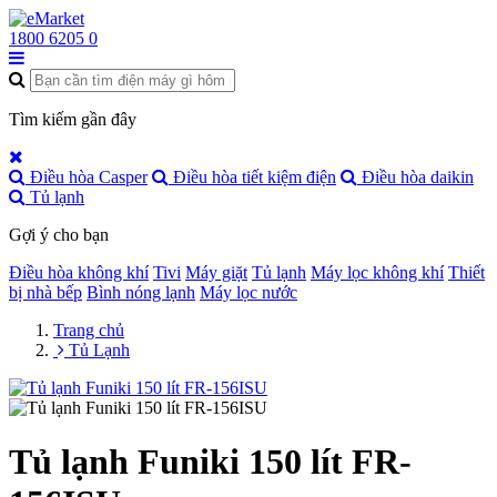
1800 6205
0
Tìm kiếm gần đây
Điều hòa Casper
Điều hòa tiết kiệm điện
Điều hòa daikin
Tủ lạnh
Gợi ý cho bạn
Điều hòa không khí
Tivi
Máy giặt
Tủ lạnh
Máy lọc không khí
Thiết
bị nhà bếp
Bình nóng lạnh
Máy lọc nước
Trang chủ
Tủ Lạnh
Tủ lạnh Funiki 150 lít FR-