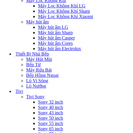
Máy Lọc Không Khí
Máy Lọc Không Khí LG
Máy Lọc Không Khí Sharp
Máy Lọc Không Khí Xiaomi
Máy hút ẩm
Máy hút ẩm LG
Máy hút ẩm Sharp
Máy hút ẩm Casper
Máy hút ẩm Cores
Máy hút ẩm Electrolux
Thiết Bị Nhà Bếp
Máy Hút Mùi
Bếp Từ
Máy Rửa Bát
Bếp Hồng Ngoại
Lò Vi Sóng
Lò Nướng
Tivi
Tivi Sony
Sony 32 inch
Sony 40 inch
Sony 43 inch
Sony 50 inch
Sony 55 inch
Sony 65 inch