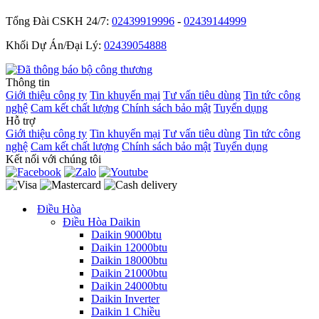
Tổng Đài CSKH 24/7:
02439919996
-
02439144999
Khối Dự Án/Đại Lý:
02439054888
Thông tin
Giới thiệu công ty
Tin khuyến mại
Tư vấn tiêu dùng
Tin tức công
nghệ
Cam kết chất lượng
Chính sách bảo mật
Tuyển dụng
Hỗ trợ
Giới thiệu công ty
Tin khuyến mại
Tư vấn tiêu dùng
Tin tức công
nghệ
Cam kết chất lượng
Chính sách bảo mật
Tuyển dụng
Kết nối với chúng tôi
Điều Hòa
Điều Hòa Daikin
Daikin 9000btu
Daikin 12000btu
Daikin 18000btu
Daikin 21000btu
Daikin 24000btu
Daikin Inverter
Daikin 1 Chiều