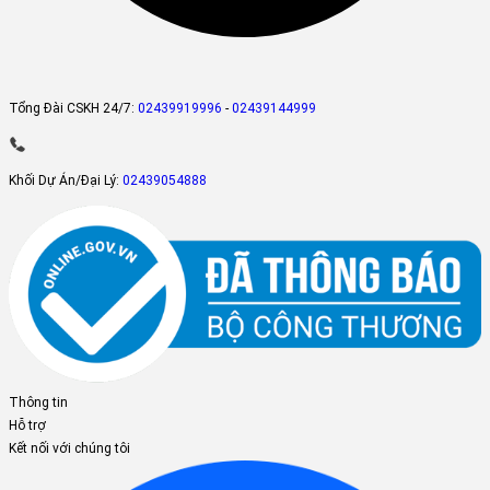
Tổng Đài CSKH 24/7:
02439919996
-
02439144999
Khối Dự Án/Đại Lý:
02439054888
Thông tin
Hỗ trợ
Kết nối với chúng tôi