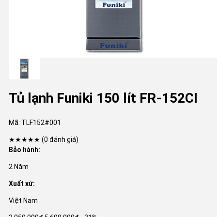
Tủ lạnh Funiki 150 lít FR-152CI
Mã:
TLF152#001
★★★★★
(0 đánh giá)
Bảo hành:
2 Năm
Xuất xứ:
Việt Nam