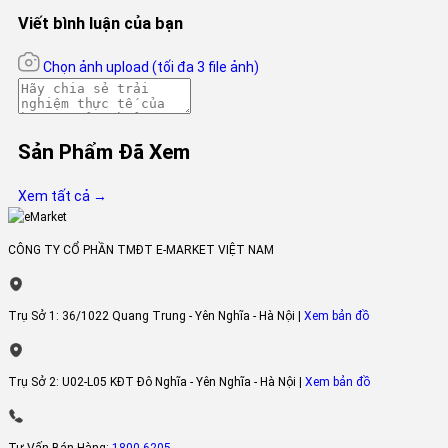
thiểu tiếng ồn ảnh hưởng đến không gian sinh hoạt của gia đình.
Viết bình luận của bạn
Chọn ảnh upload
(tối đa 3 file ảnh)
Sản Phẩm Đã Xem
Xem tất cả →
CÔNG TY CỔ PHẦN TMĐT E-MARKET VIỆT NAM
Công nghệ bảo quản thực phẩm
Trụ Sở 1:
36/1022 Quang Trung - Yên Nghĩa - Hà Nội |
Xem bản đồ
Tủ lạnh Aqua 456 lít
công nghệ làm lạnh đa chiều giúp các luồng kh
lạnh được lan tỏa đều bên trong ngăn tủ, giúp thực phẩm được là
Trụ Sở 2:
U02-L05 KĐT Đô Nghĩa - Yên Nghĩa - Hà Nội |
Xem bản đồ
lạnh một cách toàn điện và giảm thiểu tình trạng ôi thiu do khôn
đủ độ lạnh.
Công nghệ cân bằng độ ẩm HCS có thể duy trì được 90% độ ẩm
Tư Vấn Bán Hàng:
1800 6205