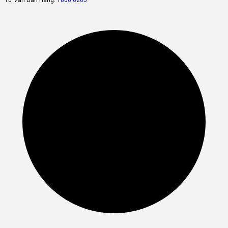
giúp cho rau củ và trái cây giữ được độ tươi ngon và hương vị lâ
nhất có thể.
Công nghệ kháng khuẩn khử mùi T.ABT
Công nghệ khử mùi diệt khuẩn T.ABT sử dụng đá khoáng tự nhiê
Tourmaline có khả năng diệt khuẩn, nhờ đó mà khử mùi hôi hiệ
quả từ thực phẩm và duy trì được độ tươi ngon cũng như kéo dà
thời gian bảo quản thực phẩm tốt hơn.