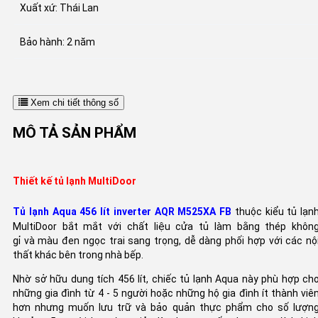
Xuất xứ: Thái Lan
Bảo hành: 2 năm
Xem chi tiết thông số
MÔ TẢ SẢN PHẨM
Thiết kế tủ lạnh MultiDoor
Tủ lạnh Aqua 456 lít inverter AQR M525XA FB
thuộc kiểu tủ lạn
MultiDoor bắt mắt với chất liệu cửa tủ làm bằng thép khôn
gỉ và màu đen ngọc trai sang trọng, dễ dàng phối hợp với các nộ
thất khác bên trong nhà bếp.
Nhờ sở hữu dung tích 456 lít, chiếc tủ lạnh Aqua này phù hợp ch
những gia đình từ 4 - 5 người hoặc những hộ gia đình ít thành viê
hơn nhưng muốn lưu trữ và bảo quản thực phẩm cho số lượn