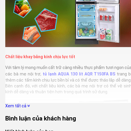
Chất liệu khay bằng kính chịu lực tốt
Với tâm lý mong muốn cất trữ càng nhiều thực phẩm tươi ngon củ
các bà mẹ nội trợ,
tủ lạnh AQUA 130 lít AQR T150FA BS
trang b
thêm các tấm kính chịu lực bền bỉ và có thể được tháo lắp dễ dàng
Bên cạnh đó, với chất liệu kính, các bà mẹ nội trợ có thể vệ sin
kính dễ dàng và thuận tiện hơn trong quá trình sử dụng.
Xem tất cả
Bình luận của khách hàng