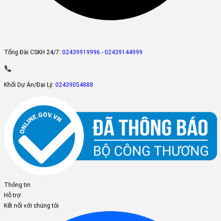
Tổng Đài CSKH 24/7:
02439919996
-
02439144999
Khối Dự Án/Đại Lý:
02439054888
Thông tin
Hỗ trợ
Kết nối với chúng tôi