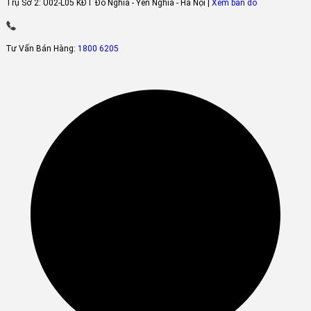
Trụ Sở 2:
U02-L05 KĐT Đô Nghĩa - Yên Nghĩa - Hà Nội |
Xem bản đồ
Tư Vấn Bán Hàng:
1800 6205
Hệ thống đèn LED bền
Đây là tính năng được hãng
AQUA
trang bị thêm, giúp điều chỉnh đ
sáng vừa phải và tiết kiệm điện năng. Đồng thời, đèn giúp người s
dụng dễ quan sát hơn trong việc lấy thực phẩm.