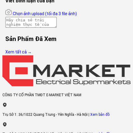
Viết bình luận của bạn
Chọn ảnh upload
(tối đa 3 file ảnh)
Sản Phẩm Đã Xem
Diệt khuẩn, khử mùi hiệu quả Nano Fresh AG+
Xem tất cả →
Công nghệ Nano Fresh Ag+ ứng dụng tính chất của các io
Ag+, giúp diệt khuẩn và ngăn ngừa sự phát triển của vi khuẩn nấ
mốc, giữ bầu không khí luôn sạch khuẩn và thoáng mát. Với sự h
trợ này, chúng ta có thể thoải mái lưu trữ thực phẩm cho gia đìn
nhiều ngày mà không phải lo đến việc ám mùi.
CÔNG TY CỔ PHẦN TMĐT E-MARKET VIỆT NAM
Trụ Sở 1:
36/1022 Quang Trung - Yên Nghĩa - Hà Nội |
Xem bản đồ