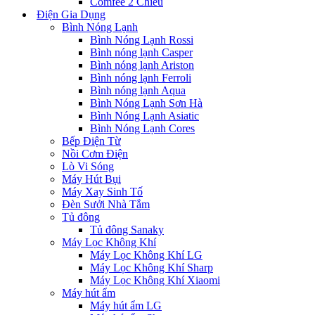
Comfee 2 Chiều
Điện Gia Dụng
Bình Nóng Lạnh
Bình Nóng Lạnh Rossi
Bình nóng lạnh Casper
Bình nóng lạnh Ariston
Bình nóng lạnh Ferroli
Bình nóng lạnh Aqua
Bình Nóng Lạnh Sơn Hà
Bình Nóng Lạnh Asiatic
Bình Nóng Lạnh Cores
Bếp Điện Từ
Nồi Cơm Điện
Lò Vi Sóng
Máy Hút Bụi
Máy Xay Sinh Tố
Đèn Sưởi Nhà Tắm
Tủ đông
Tủ đông Sanaky
Máy Lọc Không Khí
Máy Lọc Không Khí LG
Máy Lọc Không Khí Sharp
Máy Lọc Không Khí Xiaomi
Máy hút ẩm
Máy hút ẩm LG