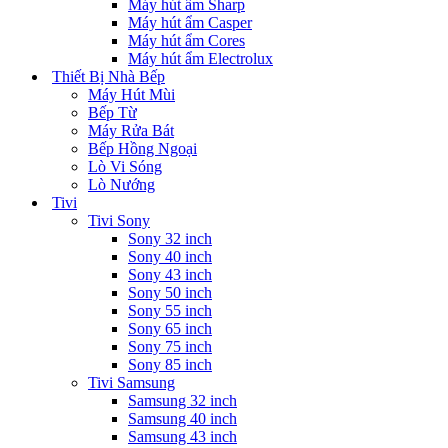
Máy hút ẩm Sharp
Máy hút ẩm Casper
Máy hút ẩm Cores
Máy hút ẩm Electrolux
Thiết Bị Nhà Bếp
Máy Hút Mùi
Bếp Từ
Máy Rửa Bát
Bếp Hồng Ngoại
Lò Vi Sóng
Lò Nướng
Tivi
Tivi Sony
Sony 32 inch
Sony 40 inch
Sony 43 inch
Sony 50 inch
Sony 55 inch
Sony 65 inch
Sony 75 inch
Sony 85 inch
Tivi Samsung
Samsung 32 inch
Samsung 40 inch
Samsung 43 inch