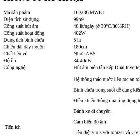
Mã sản phẩm
DD23GMWE1
Diện tích sử dụng
99m²
Công suất hút ẩm
40 lít/ngày (ở 30°C/80%RH)
Công suất hoạt động
402W
Dung tích bình chứa
5 lít
Chiều dài dây nguồn
180cm
Chất liệu vỏ
Nhựa ABS
Độ ồn
34-40dB
Công nghệ
Hút ẩm biến tần kép Dual Inverte
Hệ thống tháo nước liên tục an t
Bình chứa trong suốt dễ dàng kiể
Điều khiển thông qua ứng dụng t
Bánh xe di chuyển
Cảm biến độ ẩm
Tiện ích
Tiêu diệt virus với Ionizer và U