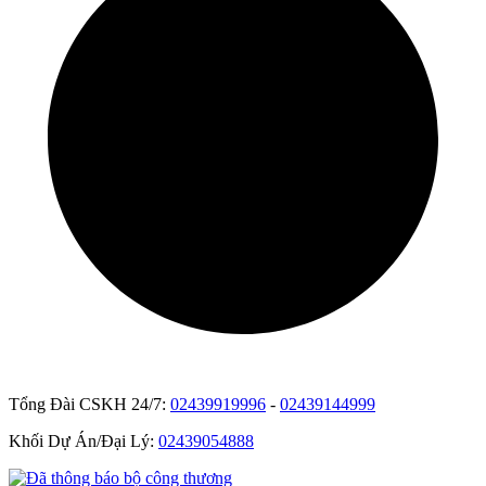
Tổng Đài CSKH 24/7:
02439919996
-
02439144999
Khối Dự Án/Đại Lý:
02439054888