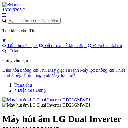
1800 6205
0
Tìm kiếm gần đây
Điều hòa Casper
Điều hòa tiết kiệm điện
Điều hòa daikin
Tủ lạnh
Gợi ý cho bạn
Điều hòa không khí
Tivi
Máy giặt
Tủ lạnh
Máy lọc không khí
Thiết
bị nhà bếp
Bình nóng lạnh
Máy lọc nước
Trang chủ
Điện Gia Dụng
Máy hút ẩm LG Dual Inverter