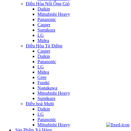
Điều Hòa Nối Ống Gió
Daikin
Mitsubishi Heavy
Panasonic
Casper
Sumikura
LG
Midea
Điều Hòa Tủ Đứng
Casper
Daikin
Panasonic
LG
Midea
Gree
Funiki
Nagakawa
Mitsubishi Heavy
Sumikura
Điều hoà Multi
Daikin
LG
Panasonic
Mitsubishi Heavy
Sản Phẩm Xả Hàng