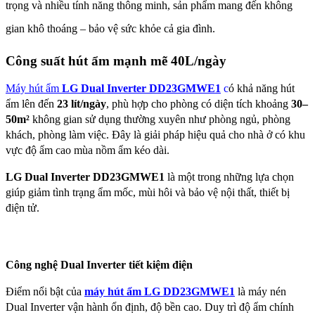
trọng và nhiều tính năng thông minh, sản phẩm mang đến không 
gian khô thoáng – bảo vệ sức khỏe cả gia đình.
Công suất hút ẩm mạnh mẽ 40L/ngày
Máy hút ẩm 
LG Dual Inverter DD23GMWE1
 c
ó khả năng hút 
ẩm lên đến 
23 lít/ngày
, phù hợp cho phòng có diện tích khoảng 
30–
50m² 
không gian sử dụng thường xuyên như phòng ngủ, phòng 
khách, phòng làm việc. Đây là giải pháp hiệu quả cho nhà ở có khu 
vực độ ẩm cao mùa nồm ẩm kéo dài.
LG Dual Inverter DD23GMWE1
 là một trong những lựa chọn 
giúp giảm tình trạng ẩm mốc, mùi hôi và bảo vệ nội thất, thiết bị 
điện tử.
Công nghệ Dual Inverter tiết kiệm điện
Điểm nổi bật của 
máy hút ẩm 
LG DD23GMWE1
 là máy nén 
Dual Inverter vận hành ổn định, độ bền cao. Duy trì độ ẩm chính 