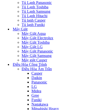
Tủ Lạnh Panasonic
Tủ Lạnh Toshiba
Tủ Lạnh Samsung
Tủ Lạnh Hitachi
Tủ lạnh Casper
Tủ lạnh Funiki
Máy Giặt
Máy Giặt Aqua
Máy Giặt Electrolux
Máy Giặt Toshiba
Máy Giặt LG
Máy Giặt Panasonic
Máy Giặt Samsung
Máy giặt Casper
Điều Hòa Công Trình
Điều Hòa Âm Trần
Casper
Daikin
Panasonic
LG
Midea
Gree
Funiki
Nagakawa
Mitsubishi Heavy