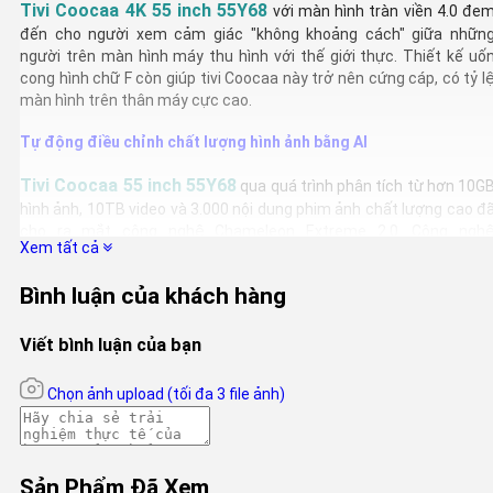
Tivi Coocaa 4K 55 inch 55Y68
với màn hình tràn viền 4.0 đe
đến cho người xem cảm giác "không khoảng cách" giữa nhữn
người trên màn hình máy thu hình với thế giới thực. Thiết kế uố
cong hình chữ F còn giúp tivi Coocaa này trở nên cứng cáp, có tỷ l
màn hình trên thân máy cực cao.
Tự động điều chỉnh chất lượng hình ảnh bằng AI
Tivi Coocaa 55 inch 55Y68
qua quá trình phân tích từ hơn 10G
hình ảnh, 10TB video và 3.000 nội dung phim ảnh chất lượng cao đ
cho ra mắt công nghệ Chameleon Extreme 2.0. Công ngh
Xem tất cả
Chameleon Extreme 2.0 sử dụng máy học để tự động căn chỉn
chất lượng hình ảnh trên máy thu hình nhà bạn. Bạn không cần phả
Bình luận của khách hàng
lo lắng những rắc rối liên quan tới kỹ thuật, mọi thứ đã có AI lo kh
xem tivi trên Coocaa Y68.
Viết bình luận của bạn
Và cuối cùng, Coocaa 55Y68 cũng sử dụng công nghệ HDR10 v
HLG nhằm tăng cường độ tương phản cho thiết bị TV, tạo độ sâu v
Chọn ảnh upload
(tối đa 3 file ảnh)
chuyển động mượt mà cho người xem khi theo dõi nội dung truyề
hình.
Chất lượng âm thanh chuẩn Dolby
Sản Phẩm Đã Xem