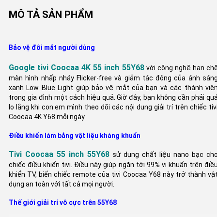
MÔ TẢ SẢN PHẨM
Bảo vệ đôi mắt người dùng
Google tivi Coocaa 4K 55 inch 55Y68
với công nghệ hạn ch
màn hình nhấp nháy Flicker-free và giảm tác động của ánh sán
xanh Low Blue Light giúp bảo vệ mắt của bạn và các thành viê
trong gia đình một cách hiệu quả. Giờ đây, bạn không cần phải qu
lo lắng khi con em mình theo dõi các nội dung giải trí trên chiếc tiv
Coocaa 4K Y68 mỗi ngày
Điều khiển làm bằng vật liệu kháng khuẩn
Tivi Coocaa 55 inch 55Y68
sử dụng chất liệu nano bạc ch
chiếc điều khiển tivi. Điều này giúp ngăn tới 99% vi khuẩn trên điề
khiển TV, biến chiếc remote của tivi Coocaa Y68 này trở thành vậ
dụng an toàn với tất cả mọi người.
Thế giới giải trí vô cực trên 55Y68