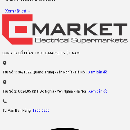
Tivi Coocaa 55Y68
sẽ biến ngôi nhà của bạn sẽ trở thành mộ
rạp chiếu phim thu nhỏ bởi dàn âm thanh 2*10W chuẩn Dolby Audi
Xem tất cả →
và DTS Studio Sound của Coocaa Y68. Với hỗ trợ cổng kết nối SPDI
và khả năng kết nối Bluetooth 2 chiều, bạn hoàn toàn có thể s
dụng các thiết bị ngoại vi chuyên dụng để thưởng thức nội dung giả
trí tuyệt đỉnh trên tivi Coocaa.
CÔNG TY CỔ PHẦN TMĐT E-MARKET VIỆT NAM
Trụ Sở 1:
36/1022 Quang Trung - Yên Nghĩa - Hà Nội |
Xem bản đồ
Trụ Sở 2:
U02-L05 KĐT Đô Nghĩa - Yên Nghĩa - Hà Nội |
Xem bản đồ
Tư Vấn Bán Hàng:
1800 6205