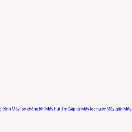
 trình
Máy lọc không khí
Máy hút ẩm
Bếp từ
Máy lọc nước
Máy giặt
Máy