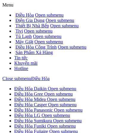
Menu
Điều Hòa
Open submenu
Điện Gia Dụng
Open submenu
Thiết Bị Nhà Bếp
Open submenu
Tivi
Open submenu
Tủ Lạnh
Open submenu
Máy Giặt
Open submenu
Điều Hòa Công Trình
Open submenu
Sản Phẩm Xả Hàng
Tin tức
Khuyến mãi
Hotline
Close submenu
Điều Hòa
Điều Hòa Daikin
Open submenu
Điều Hòa Gree
Open submenu
Điều Hòa Midea
Open submenu
Điều Hòa Casper
Open submenu
Điều Hòa Panasonic
Open submenu
Điều Hòa LG
Open submenu
Điều Hòa Sumikura
Open submenu
Điều Hòa Funiki
Open submenu
Điều Hòa Fujiaire
Open submenu