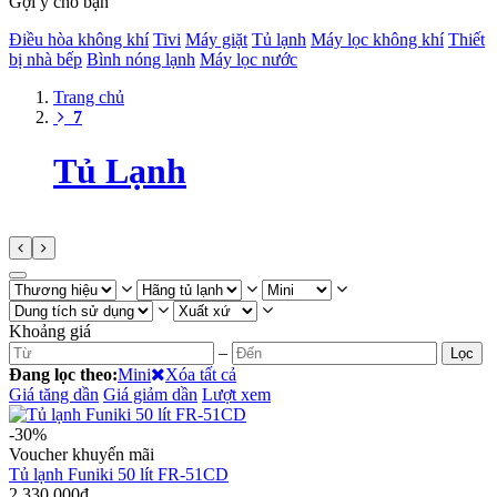
Gợi ý cho bạn
Điều hòa không khí
Tivi
Máy giặt
Tủ lạnh
Máy lọc không khí
Thiết
bị nhà bếp
Bình nóng lạnh
Máy lọc nước
Trang chủ
7
Tủ Lạnh
Khoảng giá
–
Lọc
Đang lọc theo:
Mini
Xóa tất cả
Giá tăng dần
Giá giảm dần
Lượt xem
-30%
Voucher khuyến mãi
Tủ lạnh Funiki 50 lít FR-51CD
2.330.000đ