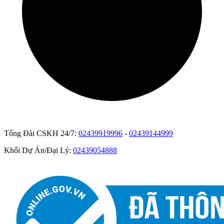
Tổng Đài CSKH 24/7:
02439919996
-
02439144999
Khối Dự Án/Đại Lý:
02439054888