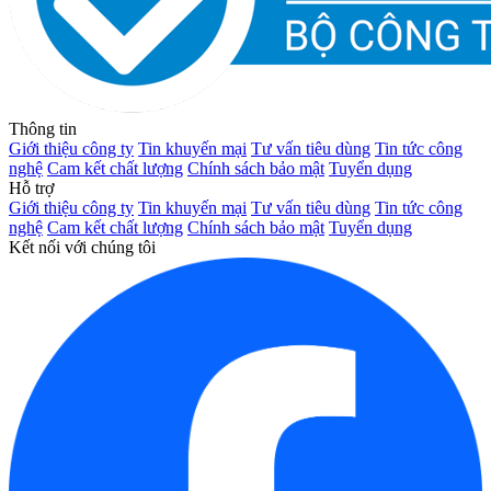
Thông tin
Giới thiệu công ty
Tin khuyến mại
Tư vấn tiêu dùng
Tin tức công
nghệ
Cam kết chất lượng
Chính sách bảo mật
Tuyển dụng
Hỗ trợ
Giới thiệu công ty
Tin khuyến mại
Tư vấn tiêu dùng
Tin tức công
nghệ
Cam kết chất lượng
Chính sách bảo mật
Tuyển dụng
Kết nối với chúng tôi