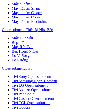
Máy hút ẩm LG
Máy hút ẩm Sharp
Máy hút ẩm Casper
Máy hút ẩm Cores
Máy hút ẩm Electrolux
Close submenu
Thiết Bị Nhà Bếp
Máy Hút Mùi
Bếp Từ
Máy Rửa Bát
Bếp Hồng Ngoại
Lò Vi Sóng
Lò Nướng
Close submenu
Tivi
Tivi Sony
Open submenu
Tivi Samsung
Open submenu
Tivi LG
Open submenu
Tivi Asanzo
Open submenu
Tivi Panasonic
Tivi Casper
Open submenu
Tivi TCL
Open submenu
Tivi Coocaa