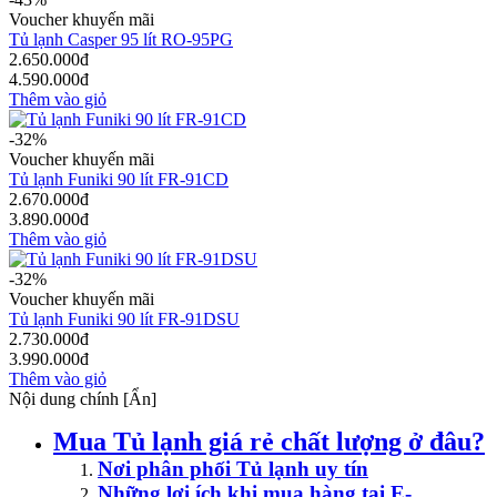
Voucher khuyến mãi
Tủ lạnh Casper 95 lít RO-95PG
2.650.000đ
4.590.000đ
Thêm vào giỏ
-32%
Voucher khuyến mãi
Tủ lạnh Funiki 90 lít FR-91CD
2.670.000đ
3.890.000đ
Thêm vào giỏ
-32%
Voucher khuyến mãi
Tủ lạnh Funiki 90 lít FR-91DSU
2.730.000đ
3.990.000đ
Thêm vào giỏ
Nội dung chính
[
Ẩn
]
Mua Tủ lạnh giá rẻ chất lượng ở đâu?
Nơi phân phối Tủ lạnh uy tín
Những lợi ích khi mua hàng tại E-