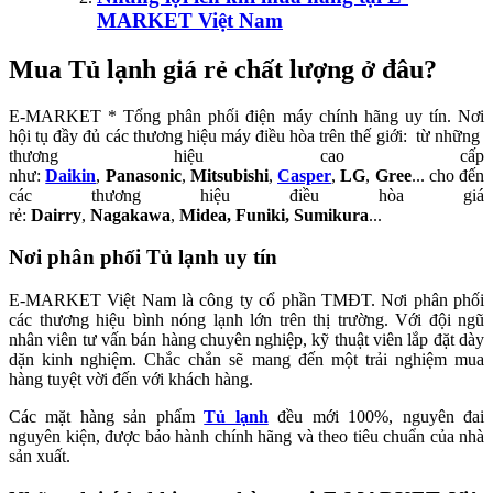
MARKET Việt Nam
Mua Tủ lạnh giá rẻ chất lượng ở đâu?
E-MARKET * Tổng phân phối điện máy chính hãng uy tín. Nơi
hội tụ đầy đủ các thương hiệu máy điều hòa trên thế giới: từ những
thương hiệu cao cấp
như:
Daikin
,
Panasonic
,
Mitsubishi
,
Casper
,
LG
,
Gree
...
cho đến
các thương hiệu điều hòa giá
rẻ:
Dairry
,
Nagakawa
,
Midea,
Funiki
, Sumikura
...
Nơi phân phối Tủ lạnh uy tín
E-MARKET Việt Nam là công ty cổ phần TMĐT. Nơi phân phối
các thương hiệu bình nóng lạnh lớn trên thị trường. Với đội ngũ
nhân viên tư vấn bán hàng chuyên nghiệp, kỹ thuật viên lắp đặt dày
dặn kinh nghiệm. Chắc chắn sẽ mang đến một trải nghiệm mua
hàng tuyệt vời đến với khách hàng.
Các mặt hàng sản phẩm
Tủ lạnh
đều mới 100%, nguyên đai
nguyên kiện, được bảo hành chính hãng và theo tiêu chuẩn của nhà
sản xuất.