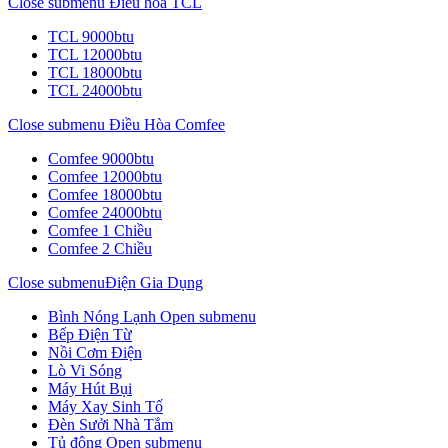
Close submenu
Điều hòa TCL
TCL 9000btu
TCL 12000btu
TCL 18000btu
TCL 24000btu
Close submenu
Điều Hòa Comfee
Comfee 9000btu
Comfee 12000btu
Comfee 18000btu
Comfee 24000btu
Comfee 1 Chiều
Comfee 2 Chiều
Close submenu
Điện Gia Dụng
Bình Nóng Lạnh
Open submenu
Bếp Điện Từ
Nồi Cơm Điện
Lò Vi Sóng
Máy Hút Bụi
Máy Xay Sinh Tố
Đèn Sưởi Nhà Tắm
Tủ đông
Open submenu