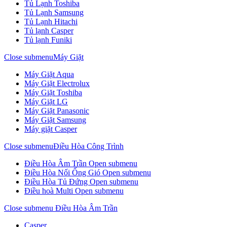
Tủ Lạnh Toshiba
Tủ Lạnh Samsung
Tủ Lạnh Hitachi
Tủ lạnh Casper
Tủ lạnh Funiki
Close submenu
Máy Giặt
Máy Giặt Aqua
Máy Giặt Electrolux
Máy Giặt Toshiba
Máy Giặt LG
Máy Giặt Panasonic
Máy Giặt Samsung
Máy giặt Casper
Close submenu
Điều Hòa Công Trình
Điều Hòa Âm Trần
Open submenu
Điều Hòa Nối Ống Gió
Open submenu
Điều Hòa Tủ Đứng
Open submenu
Điều hoà Multi
Open submenu
Close submenu
Điều Hòa Âm Trần
Casper