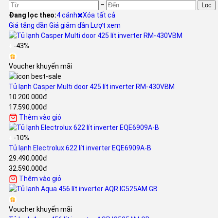
–
Lọc
Đang lọc theo:
4 cánh
Xóa tất cả
Giá tăng dần
Giá giảm dần
Lượt xem
-43%
Voucher khuyến mãi
Tủ lạnh Casper Multi door 425 lít inverter RM-430VBM
10.200.000đ
17.590.000đ
Thêm vào giỏ
-10%
Tủ lạnh Electrolux 622 lít inverter EQE6909A-B
29.490.000đ
32.590.000đ
Thêm vào giỏ
Voucher khuyến mãi