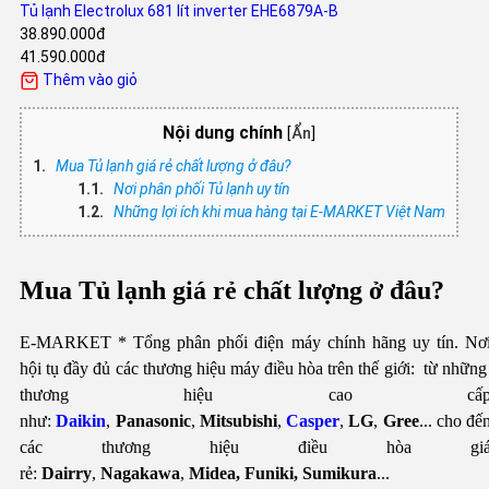
Tủ lạnh Electrolux 681 lít inverter EHE6879A-B
38.890.000đ
41.590.000đ
Thêm vào giỏ
Nội dung chính
[
Ẩn
]
Mua Tủ lạnh giá rẻ chất lượng ở đâu?
Nơi phân phối Tủ lạnh uy tín
Những lợi ích khi mua hàng tại E-MARKET Việt Nam
Mua Tủ lạnh giá rẻ chất lượng ở đâu?
E-MARKET * Tổng phân phối điện máy chính hãng uy tín. Nơ
hội tụ đầy đủ các thương hiệu máy điều hòa trên thế giới: từ nhữn
thương hiệu cao cấ
như:
Daikin
,
Panasonic
,
Mitsubishi
,
Casper
,
LG
,
Gree
...
cho đế
các thương hiệu điều hòa gi
rẻ:
Dairry
,
Nagakawa
,
Midea,
Funiki
, Sumikura
...