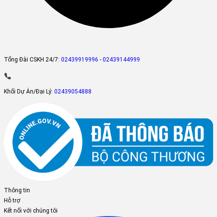
Tổng Đài CSKH 24/7:
02439919996
-
02439144999
Khối Dự Án/Đại Lý:
02439054888
Thông tin
Hỗ trợ
Kết nối với chúng tôi