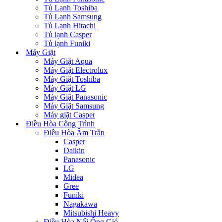
Tủ Lạnh Toshiba
Tủ Lạnh Samsung
Tủ Lạnh Hitachi
Tủ lạnh Casper
Tủ lạnh Funiki
Máy Giặt
Máy Giặt Aqua
Máy Giặt Electrolux
Máy Giặt Toshiba
Máy Giặt LG
Máy Giặt Panasonic
Máy Giặt Samsung
Máy giặt Casper
Điều Hòa Công Trình
Điều Hòa Âm Trần
Casper
Daikin
Panasonic
LG
Midea
Gree
Funiki
Nagakawa
Mitsubishi Heavy
Điều Hòa Nối Ống Gió