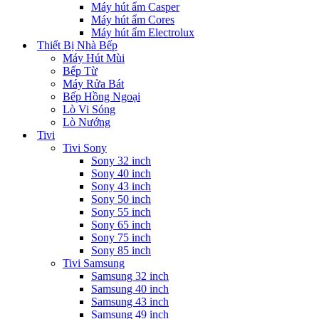
Máy hút ẩm Casper
Máy hút ẩm Cores
Máy hút ẩm Electrolux
Thiết Bị Nhà Bếp
Máy Hút Mùi
Bếp Từ
Máy Rửa Bát
Bếp Hồng Ngoại
Lò Vi Sóng
Lò Nướng
Tivi
Tivi Sony
Sony 32 inch
Sony 40 inch
Sony 43 inch
Sony 50 inch
Sony 55 inch
Sony 65 inch
Sony 75 inch
Sony 85 inch
Tivi Samsung
Samsung 32 inch
Samsung 40 inch
Samsung 43 inch
Samsung 49 inch