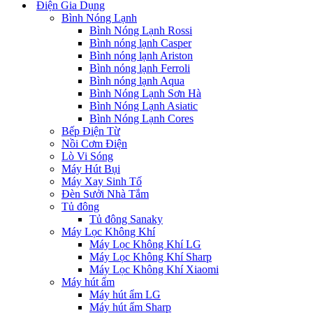
Điện Gia Dụng
Bình Nóng Lạnh
Bình Nóng Lạnh Rossi
Bình nóng lạnh Casper
Bình nóng lạnh Ariston
Bình nóng lạnh Ferroli
Bình nóng lạnh Aqua
Bình Nóng Lạnh Sơn Hà
Bình Nóng Lạnh Asiatic
Bình Nóng Lạnh Cores
Bếp Điện Từ
Nồi Cơm Điện
Lò Vi Sóng
Máy Hút Bụi
Máy Xay Sinh Tố
Đèn Sưởi Nhà Tắm
Tủ đông
Tủ đông Sanaky
Máy Lọc Không Khí
Máy Lọc Không Khí LG
Máy Lọc Không Khí Sharp
Máy Lọc Không Khí Xiaomi
Máy hút ẩm
Máy hút ẩm LG
Máy hút ẩm Sharp