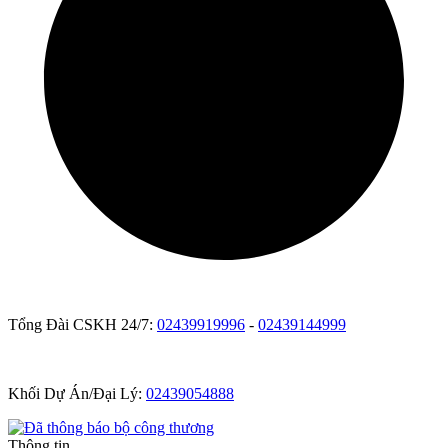
Tổng Đài CSKH 24/7:
02439919996
-
02439144999
Khối Dự Án/Đại Lý:
02439054888
Thông tin