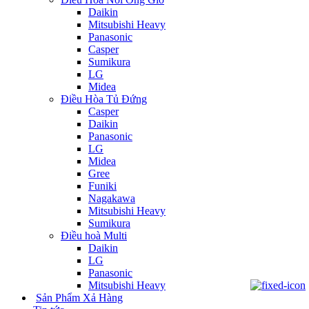
Daikin
Mitsubishi Heavy
Panasonic
Casper
Sumikura
LG
Midea
Điều Hòa Tủ Đứng
Casper
Daikin
Panasonic
LG
Midea
Gree
Funiki
Nagakawa
Mitsubishi Heavy
Sumikura
Điều hoà Multi
Daikin
LG
Panasonic
Mitsubishi Heavy
Sản Phẩm Xả Hàng