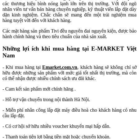
các thương hiệu bình nóng lạnh lớn trên thị trường. Với đội ngũ
nhân viên tư vấn bán hàng chuyên nghiệp, kỹ thuật viên lắp đặt dày
dặn kinh nghiệm. Chắc chắn sẽ mang đến một trải nghiệm mua
hàng tuyệt vời đến với khách hàng.
Các mặt hàng sản phẩm Tivi đều nguyên đai nguyên kiện, được bảo
hành chính hãng và theo tiêu chuẩn của nhà sản xuất.
Những lợi ích khi mua hàng tại E-MARKET Việt
Nam
- Khi mua hàng
tại
Emarket.com.vn
, khách h
àng sẽ không chỉ sở
hữu được những sản phẩm với mức giá tốt nhất thị trường, mà còn
có thể nhận được nhiều chính sách ưu đãi khác.
- Cam kết sản phẩm mới chính hãng .
- Hỗ trợ vận chuyển trong nội thành Hà Nội.
- Miễn phí nhân công lắp đặt máy điều hoà cho khách hàng có nhu
cầu lắp đặt.
- Có cơ hội sở hữu nhiều voucher khuyến mại hấp dẫn.
- Thanh toán tiện lợi bằng tiền mặt hoặc chuyển khoản.