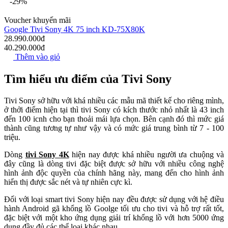
-29%
Voucher khuyến mãi
Google Tivi Sony 4K 75 inch KD-75X80K
28.990.000đ
40.290.000đ
Thêm vào giỏ
Tìm hiểu ưu điểm của Tivi Sony
Tivi Sony sở hữu với khá nhiều các mẫu mã thiết kế cho riêng mình,
ở thởi điểm hiện tại thì tivi Sony có kích thước nhỏ nhất là 43 inch
đến 100 icnh cho bạn thoải mái lựa chọn. Bên cạnh đó thì mức giá
thành cũng tương tự như vậy và có mức giá trung bình từ 7 - 100
triệu.
Dò
ng
tivi Sony 4K
hiện nay được khá nhiều người ưa chuộng và
đây cũng là dòng tivi đặc biệt được sở hữu với nhiều công nghệ
hình ảnh độc quyền của chính hãng này, mang đến cho hình ảnh
hiển thị được sắc nét và tự nhiên cực kì.
Đối với loại smart tivi Sony hiện nay đều được sử dụng với hệ điều
hành Android gã khổng lồ Goolge tối ưu cho tivi và hỗ trợ rất tốt,
đặc biệt với một kho ứng dụng giải trí khổng lồ với hơn 5000 ứng
dụng đầy đủ các thể loại khác nhau.