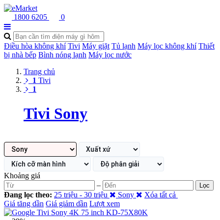
1800 6205
0
Điều hòa không khí
Tivi
Máy giặt
Tủ lạnh
Máy lọc không khí
Thiết
bị nhà bếp
Bình nóng lạnh
Máy lọc nước
Trang chủ
1
Tivi
1
Tivi Sony
Khoảng giá
–
Lọc
Đang lọc theo:
25 triệu - 30 triệu
Sony
Xóa tất cả
Giá tăng dần
Giá giảm dần
Lượt xem