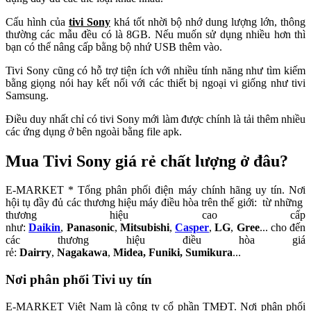
Cấu hình của
tivi Sony
khá tốt nhời bộ nhớ dung lượng lớn, thông
thường các mẫu đều có là 8GB. Nếu muốn sử dụng nhiều hơn thì
bạn có thể nâng cấp bằng bộ nhứ USB th
êm vào.
Tivi Sony cũng có hỗ trợ tiện ích với nhiều tính năng như tìm kiếm
bằng giọng nói hay kết nối với các thiết bị ngoại vi giống như tivi
Samsung.
Điều duy nhất chỉ có tivi Sony mới làm được chính là tải thêm nhiều
các ứng dụng ở bên ngoài bằng file apk.
Mua Tivi Sony giá rẻ chất lượng ở đâu?
E-MARKET * Tổng phân phối điện máy chính hãng uy tín. Nơi
hội tụ đầy đủ các thương hiệu máy điều hòa trên thế giới: từ những
thương hiệu cao cấp
như:
Daikin
,
Panasonic
,
Mitsubishi
,
Casper
,
LG
,
Gree
...
cho đến
các thương hiệu điều hòa giá
rẻ:
Dairry
,
Nagakawa
,
Midea,
Funiki
, Sumikura
...
Nơi phân phối Tivi uy tín
E-MARKET Việt Nam là công ty cổ phần TMĐT. Nơi phân phối