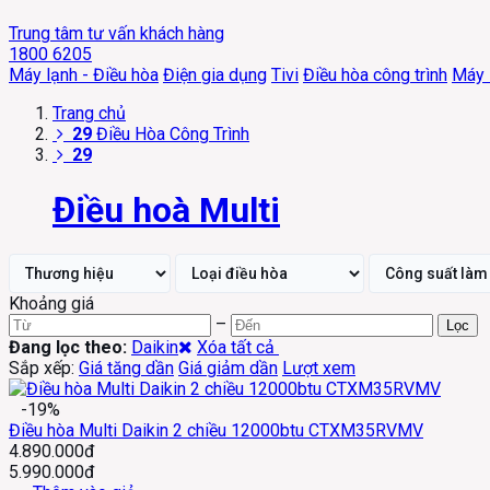
Trung tâm tư vấn khách hàng
1800 6205
Máy lạnh - Điều hòa
Điện gia dụng
Tivi
Điều hòa công trình
Máy 
Trang chủ
29
Điều Hòa Công Trình
29
Điều hoà Multi
Khoảng giá
–
Lọc
Đang lọc theo:
Daikin
Xóa tất cả
Sắp xếp:
Giá tăng dần
Giá giảm dần
Lượt xem
-19%
Điều hòa Multi Daikin 2 chiều 12000btu CTXM35RVMV
4.890.000đ
5.990.000đ