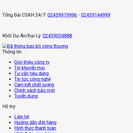
Tổng Đài CSKH 24/7:
02439919996
-
02439144999
Khối Dự Án/Đại Lý:
02439054888
Thông tin
Giới thiệu công ty
Tin khuyến mại
Tư vấn tiêu dùng
Tin tức công nghệ
Cam kết chất lượng
Chính sách bảo mật
Tuyển dụng
Hỗ trợ
Liên hệ
Hướng dẫn đặt hàng
Hình thức thanh toán