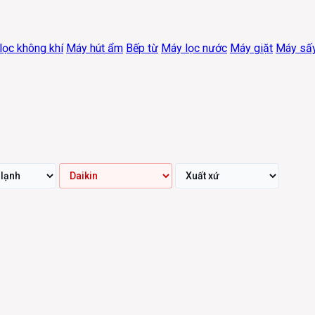
lọc không khí
Máy hút ẩm
Bếp từ
Máy lọc nước
Máy giặt
Máy sấ