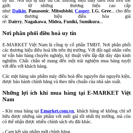
uy tín. Nơi hội tụ đầy đủ các thương hiệu máy điều hòa trên thế
giới: từ những thương hiệu cao cấp
như:
Daikin
,
Panasonic
,
Mitsubishi
,
Casper
,
LG
,
Gree
...
cho đến
các thương hiệu điều hòa giá
rẻ:
Dairry
,
Nagakawa
,
Midea,
Funiki
, Sumikura
...
Nơi phân phối điều hoà uy tín
E-MARKET Việt Nam là công ty cổ phần TMĐT. Nơi phân phối
các thương hiệu điều hoà lớn trên thị trường. Với đội ngũ nhân viên
tư vấn bán hàng chuyên nghiệp, kỹ thuật viên lắp đặt dày dặn kinh
nghiệm. Chắc chắn sẽ mang đến một trải nghiệm mua hàng tuyệt
vời đến với khách hàng.
Các mặt hàng sản phẩm máy điều hoà đều nguyên đai nguyên kiện,
được bảo hành chính hãng và theo tiêu chuẩn của nhà sản xuất.
Những lợi ích khi mua hàng tại E-MARKET Việt
Nam
- Khi mua hàng tại
Emarket.com.vn
, khách hàng sẽ không chỉ sở
hữu được những sản phẩm với mức giá tốt nhất thị trường, mà còn
có thể nhận được nhiều chính sách ưu đãi khác.
- Cam kết sản phẩm mới chính hãng.