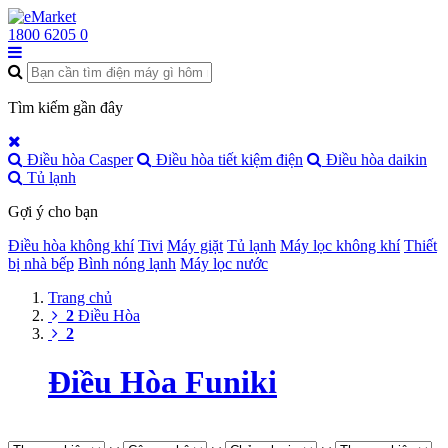
1800 6205
0
Tìm kiếm gần đây
Điều hòa Casper
Điều hòa tiết kiệm điện
Điều hòa daikin
Tủ lạnh
Gợi ý cho bạn
Điều hòa không khí
Tivi
Máy giặt
Tủ lạnh
Máy lọc không khí
Thiết
bị nhà bếp
Bình nóng lạnh
Máy lọc nước
Trang chủ
2
Điều Hòa
2
Điều Hòa Funiki