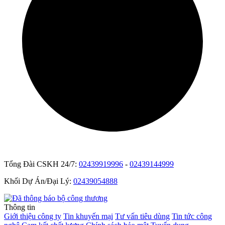
Tổng Đài CSKH 24/7:
02439919996
-
02439144999
Khối Dự Án/Đại Lý:
02439054888
Thông tin
Giới thiệu công ty
Tin khuyến mại
Tư vấn tiêu dùng
Tin tức công