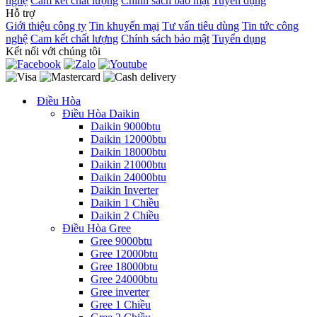
nghệ
Cam kết chất lượng
Chính sách bảo mật
Tuyển dụng
Hỗ trợ
Giới thiệu công ty
Tin khuyến mại
Tư vấn tiêu dùng
Tin tức công
nghệ
Cam kết chất lượng
Chính sách bảo mật
Tuyển dụng
Kết nối với chúng tôi
Điều Hòa
Điều Hòa Daikin
Daikin 9000btu
Daikin 12000btu
Daikin 18000btu
Daikin 21000btu
Daikin 24000btu
Daikin Inverter
Daikin 1 Chiều
Daikin 2 Chiều
Điều Hòa Gree
Gree 9000btu
Gree 12000btu
Gree 18000btu
Gree 24000btu
Gree inverter
Gree 1 Chiều