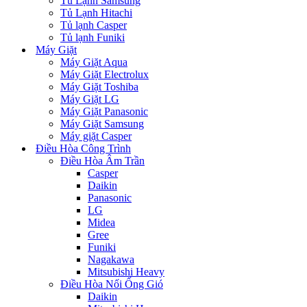
Tủ Lạnh Samsung
Tủ Lạnh Hitachi
Tủ lạnh Casper
Tủ lạnh Funiki
Máy Giặt
Máy Giặt Aqua
Máy Giặt Electrolux
Máy Giặt Toshiba
Máy Giặt LG
Máy Giặt Panasonic
Máy Giặt Samsung
Máy giặt Casper
Điều Hòa Công Trình
Điều Hòa Âm Trần
Casper
Daikin
Panasonic
LG
Midea
Gree
Funiki
Nagakawa
Mitsubishi Heavy
Điều Hòa Nối Ống Gió
Daikin