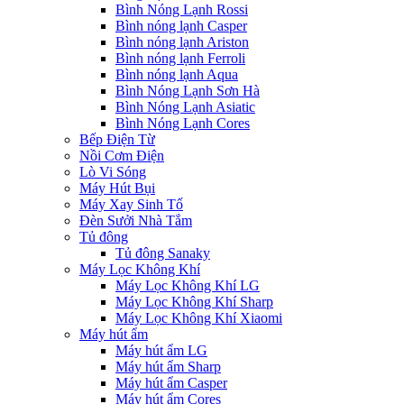
Bình Nóng Lạnh Rossi
Bình nóng lạnh Casper
Bình nóng lạnh Ariston
Bình nóng lạnh Ferroli
Bình nóng lạnh Aqua
Bình Nóng Lạnh Sơn Hà
Bình Nóng Lạnh Asiatic
Bình Nóng Lạnh Cores
Bếp Điện Từ
Nồi Cơm Điện
Lò Vi Sóng
Máy Hút Bụi
Máy Xay Sinh Tố
Đèn Sưởi Nhà Tắm
Tủ đông
Tủ đông Sanaky
Máy Lọc Không Khí
Máy Lọc Không Khí LG
Máy Lọc Không Khí Sharp
Máy Lọc Không Khí Xiaomi
Máy hút ẩm
Máy hút ẩm LG
Máy hút ẩm Sharp
Máy hút ẩm Casper
Máy hút ẩm Cores