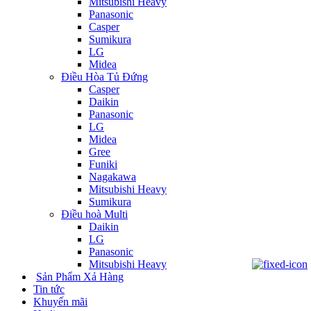
Mitsubishi Heavy
Panasonic
Casper
Sumikura
LG
Midea
Điều Hòa Tủ Đứng
Casper
Daikin
Panasonic
LG
Midea
Gree
Funiki
Nagakawa
Mitsubishi Heavy
Sumikura
Điều hoà Multi
Daikin
LG
Panasonic
Mitsubishi Heavy
Sản Phẩm Xả Hàng
Tin tức
Khuyến mãi